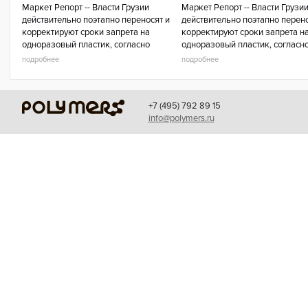
Маркет Репорт -- Власти Грузии
Маркет Репорт -- Власти Грузи
действительно поэтапно переносят и
действительно поэтапно перено
корректируют сроки запрета на
корректируют сроки запрета н
одноразовый пластик, согласно
одноразовый пластик, согласн
обновленным правилам Министерства
обновленным правилам Минис
подробнее
подробнее
охраны окружающей среды и
охраны окружающей среды и
сельского хозя
сельского хозя
+7 (495) 792 89 15
info@polymers.ru