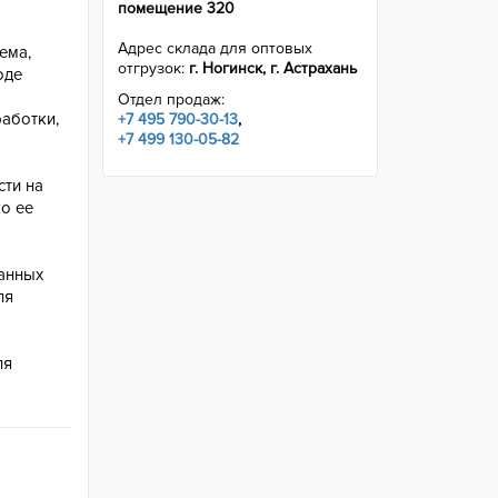
помещение 320
Адрес склада для оптовых
ема,
отгрузок:
г. Ногинск, г. Астрахань
оде
Отдел продаж:
аботки,
+7 495 790-30-13
,
+7 499 130-05-82
ти на
о ее
шанных
ля
ля