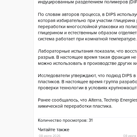
индуцированным разделением полимеров (DI
По словам авторов процесса, в DIPS использ
которая избирательно при участии глицерина 
переработки многослойной упаковки из полиэ
глицерином и естественным образом отделяетс
система работает при комнатной температуре.
Лабораторные испытания показали, что восст
разрыв. В настоящее время такая фракция не
можно использовать в производстве других х
Исследователи утверждают, что подход DIPS 
пластиков. В настоящее время группа разраб
проверки технологии в условиях крупномасшт
Ранее сообщалось, что Alterra, Technip Energie
химической переработки пластика.
Количество просмотров:
31
Читайте также
08 июля 2026
08 июля