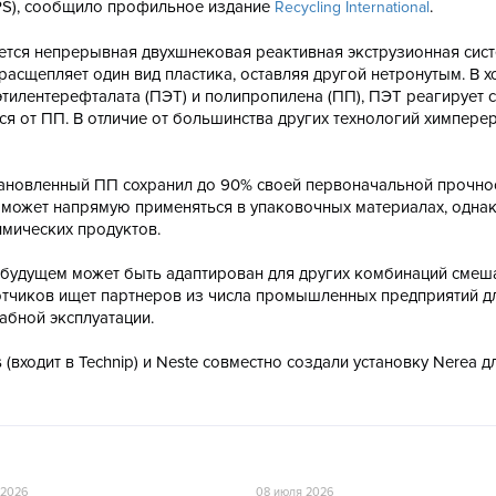
PS), сообщило профильное издание
.
Recycling International
уется непрерывная двухшнековая реактивная экструзионная сист
расщепляет один вид пластика, оставляя другой нетронутым. В х
тилентерефталата (ПЭТ) и полипропилена (ПП), ПЭТ реагирует с
я от ПП. В отличие от большинства других технологий химперер
ановленный ПП сохранил до 90% своей первоначальной прочнос
 может напрямую применяться в упаковочных материалах, однак
имических продуктов.
в будущем может быть адаптирован для других комбинаций сме
отчиков ищет партнеров из числа промышленных предприятий д
абной эксплуатации.
s (входит в Technip) и Neste совместно создали установку Nerea д
 2026
08 июля 2026