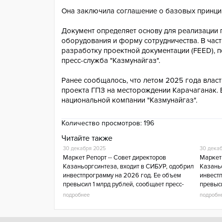
Она заключила соглашение о базовых принцип
Документ определяет основу для реализации 
оборудования и форму сотрудничества. В час
разработку проектной документации (FEED), 
пресс-служба "Казмунайгаз".
Ранее сообщалось, что летом 2025 года власти
проекта ГПЗ на месторождении Карачаганак. 
национальной компании "Казмунайгаз".
Количество просмотров:
196
Читайте также
30 декабря 2025
30 дека
Маркет Репорт -- Совет директоров
Маркет 
Казаньоргсинтеза, входит в СИБУР, одобрил
Казань
инвестпрограмму на 2026 год. Ее объем
инвестп
превысил 1 млрд рублей, сообщает пресс-
превыси
служба Минпромторга Татарстана.Согласно
служба
подробнее
подробн
докумен
докуме