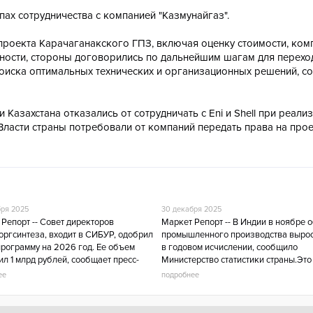
ах сотрудничества с компанией "Казмунайгаз".
проекта Карачаганакского ГПЗ, включая оценку стоимости, ком
тности, стороны договорились по дальнейшим шагам для перехо
поиска оптимальных технических и организационных решений, с
 Казахстана отказались от сотрудничать с Eni и Shell при реали
Власти страны потребовали от компаний передать права на прое
бря 2025
30 декабря 2025
Репорт -- Совет директоров
Маркет Репорт -- В Индии в ноябре 
оргсинтеза, входит в СИБУР, одобрил
промышленного производства вырос
рограмму на 2026 год. Ее объем
в годовом исчислении, сообщило
л 1 млрд рублей, сообщает пресс-
Министерство статистики страны.Это
 Минпромторга Татарстана.Согласно
максимальное повышение с октября
ее
подробнее
н
года.Аналитики