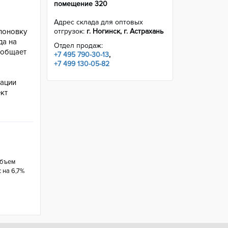
помещение 320
Адрес склада для оптовых
поновку
отгрузок:
г. Ногинск, г. Астрахань
да на
Отдел продаж:
ообщает
+7 495 790-30-13
,
+7 499 130-05-82
зации
кт
объем
 на 6,7%
 2023