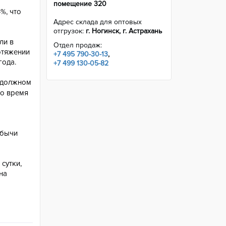
помещение 320
%, что
Адрес склада для оптовых
отгрузок:
г. Ногинск, г. Астрахань
ли в
Отдел продаж:
отяжении
+7 495 790-30-13
,
года.
+7 499 130-05-82
а должном
то время
обычи
сутки,
на