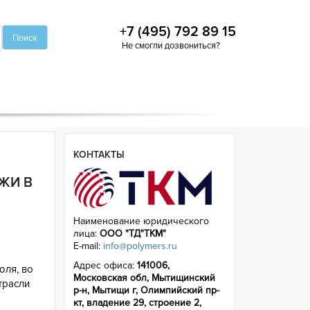
+7 (495) 792 89 15
Не смогли дозвониться?
КОНТАКТЫ
ЖИ В
Наименование юридического
лица:
ООО "ТД"ТКМ"
E-mail:
info@polymers.ru
Адрес офиса:
141006,
юля, во
Московская обл, Мытищинский
трасли
р-н, Мытищи г, Олимпийский пр-
кт, владение 29, строение 2,