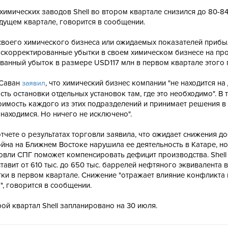
мических заводов Shell во втором квартале снизился до 80-84
ущем квартале, говорится в сообщении.
своего химического бизнеса или ожидаемых показателей прибы
т скорректированные убытки в своем химическом бизнесе на пр
ванный убыток в размере USD117 млн в первом квартале этого 
 Саван
, что химический бизнес компании "не находится н
заявил
ть остановки отдельных установок там, где это необходимо". В 
стоимость каждого из этих подразделений и принимает решения в
 находимся. Но ничего не исключено".
 отчете о результатах торговли заявила, что ожидает снижения д
ойна на Ближнем Востоке нарушила ее деятельность в Катаре, но
овли СПГ поможет компенсировать дефицит производства. Shell
авит от 610 тыс. до 650 тыс. баррелей нефтяного эквивалента в 
утки в первом квартале. Снижение "отражает влияние конфликта 
, говорится в сообщении.
й квартал Shell запланировано на 30 июля.