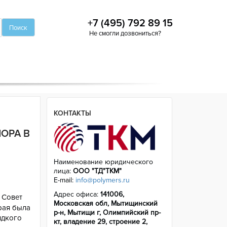
+7 (495) 792 89 15
Не смогли дозвониться?
КОНТАКТЫ
ОРА В
Наименование юридического
лица:
ООО "ТД"ТКМ"
E-mail:
info@polymers.ru
Адрес офиса:
141006,
а Совет
Московская обл, Мытищинский
рая была
р-н, Мытищи г, Олимпийский пр-
идкого
кт, владение 29, строение 2,