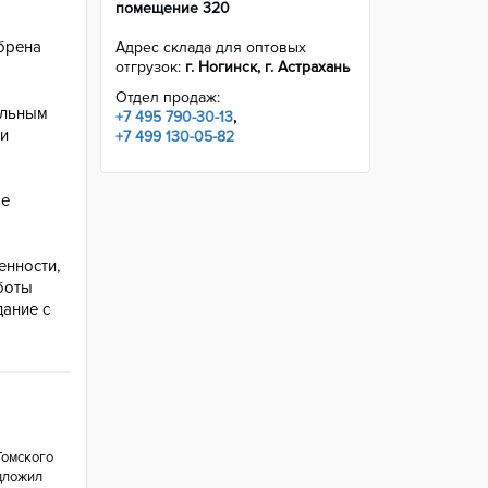
помещение 320
обрена
Адрес склада для оптовых
отгрузок:
г. Ногинск, г. Астрахань
Отдел продаж:
ельным
+7 495 790-30-13
,
и
+7 499 130-05-82
ое
енности,
боты
дание с
Томского
едложил