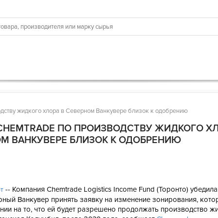
дству жидкого хлора в Северном Ванкувере близок к одобрению
CHEMTRADE ПО ПРОИЗВОДСТВУ ЖИДКОГО ХЛ
М ВАНКУВЕРЕ БЛИЗОК К ОДОБРЕНИЮ
6
-- Компания Chemtrade Logistics Income Fund (Торонто) убедил
рт
рный Ванкувер принять заявку на изменение зонирования, кото
нии на то, что ей будет разрешено продолжать производство ж