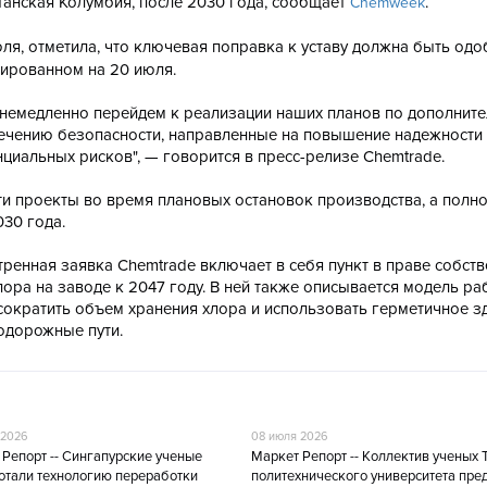
танская Колумбия, после 2030 года, сообщает
.
Chemweek
юля, отметила, что ключевая поправка к уставу должна быть од
нированном на 20 июля.
ы немедленно перейдем к реализации наших планов по дополнит
ечению безопасности, направленные на повышение надежности 
циальных рисков", — говорится в пресс-релизе Chemtrade.
ти проекты во время плановых остановок производства, а полн
30 года.
енная заявка Chemtrade включает в себя пункт в праве собств
ра на заводе к 2047 году. В ней также описывается модель ра
 сократить объем хранения хлора и использовать герметичное з
одорожные пути.
 2026
08 июля 2026
Репорт -- Сингапурские ученые
Маркет Репорт -- Коллектив ученых 
отали технологию переработки
политехнического университета пр