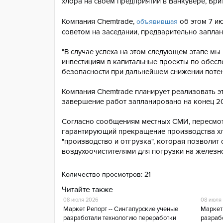
хлора на своем предприятии в Ванкувере, Бри
Компания Chemtrade,
об этом 7 и
объявившая
советом на заседании, предварительно запла
"В случае успеха на этом следующем этапе м
инвестициям в капитальные проекты по обесп
безопасности при дальнейшем снижении потен
Компания Chemtrade планирует реализовать э
завершение работ запланировано на конец 20
Согласно сообщениям местных СМИ, пересмотр
гарантирующий прекращение производства хло
"производство и отгрузка", которая позволит
воздухоочистителями для погрузки на железн
Количество просмотров:
21
Читайте также
08 июля 2026
08 июля
Маркет Репорт -- Сингапурские ученые
Маркет 
разработали технологию переработки
разраб