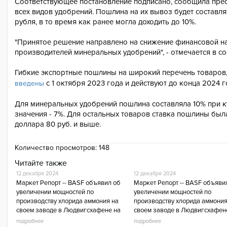
Соответствующее постановление подписано, сообщила прес
всех видов удобрений. Пошлина на их вывоз будет составля
рубля, в то время как ранее могла доходить до 10%.
"Принятое решение направлено на снижение финансовой на
производителей минеральных удобрений", - отмечается в с
Гибкие экспортные пошлины на широкий перечень товаров
с 1 октября 2023 года и действуют до конца 2024 г
введены
Для минеральных удобрений пошлина составляла 10% при ку
значения - 7%. Для остальных товаров ставка пошлины был
доллара 80 руб. и выше.
Количество просмотров:
148
Читайте также
12 декабря 2024
12 декабря 2024
Маркет Репорт -- BASF объявил об
Маркет Репорт -- BASF объяви
увеличении мощностей по
увеличении мощностей по
производству хлорида аммония на
производству хлорида аммония
своем заводе в Людвигсхафене на
своем заводе в Людвигсхафен
50%, говорится в сообщении
50%, говорится в сообщении
подробнее
подробнее