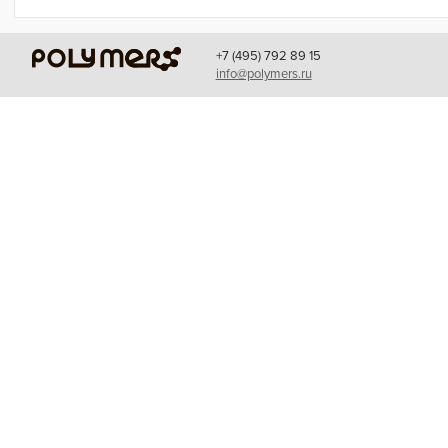
компании.На сколько тонн вырастет
компании.На сколько тонн выр
объем выпускаемой
объем выпускаемой
+7 (495) 792 89 15
info@polymers.ru