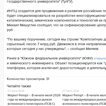
государственного университета" (ТулГУ).
ИНТЦ создается для продвижения и развития российских те
будет специализироваться на разработке многофункционал
каталитических), химических компонентов и технологий их 
Михаил Мишустин сообщал, что на софинансирование центра
руб.
"По вашему поручению, сегодня мы строим "Композитную до
серьезный, около 7 млрд руб. Движемся в этом направлении
которые сегодня у нас утверждены", – сообщил Миляев.
Ранее в "Южном федеральном университете" (ЮФУ)
открыл
и химического инжиниринга. Объект позиционируется как "
платформа, которая исключает дорогостоящую и длительну
Количество просмотров:
31
Читайте также
07 июля 2026
07 июля 2026
Маркет Репорт -- В начале июля 2026
Маркет Репорт -- В начале ию
года на международных рынках
года на международных рынка
вспененного полистирола (ПСВ-С)
вспененного полистирола (ПСВ