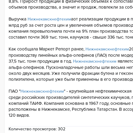
8,8%. Прирост продукции в физических объемах к сопостав
объемов производства, а значит и продаж, повлекли за соб
Выручка
аот реализации продукции в 
Нижнекамскнефтехим
млрд руб за счет роста цен и увеличения объемов производ
компания перевыполнила почти на 9% план производства т
составил почти 369 тыс. тонн, каучуков - свыше 336 тыс. тон
Как сообщала Маркет Репорт ранее,
2
Нижнекамскнефтехим
производству линейных альфа-олефинов (ЛАО) после модер
37,5 тыс. тонн продукции в год.
являетс
Нижнекамскнефтехим
альфа-олефинов. Пусконаладочные работы шли весьма не
около двух месяцев. Уже получили фракции бутена и гексе
полиэтилена, которые уже были применены в его производс
ПАО "
" - крупнейшая нефтехимическая
Нижнекамскнефтехим
среди российских производителей синтетических каучуков, п
компаний ТАИФ. Компания основана в 1967 году, основные
расположены в Нижнекамске, Республика Татарстан. В асс
120 видов.
Количество просмотров:
302