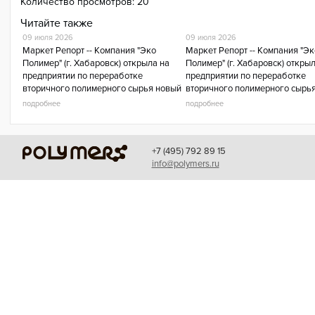
Количество просмотров:
20
Читайте также
09 июля 2026
09 июля 2026
Маркет Репорт -- Компания "Эко
Маркет Репорт -- Компания "Эк
Полимер" (г. Хабаровск) открыла на
Полимер" (г. Хабаровск) откры
предприятии по переработке
предприятии по переработке
вторичного полимерного сырья новый
вторичного полимерного сырь
цех по производству полиэтиленовой
цех по производству полиэтил
подробнее
подробнее
пленки, сообщила пресс-служб АНО
пленки, сообщила пресс-служ
"Нац
"Нац
+7 (495) 792 89 15
info@polymers.ru