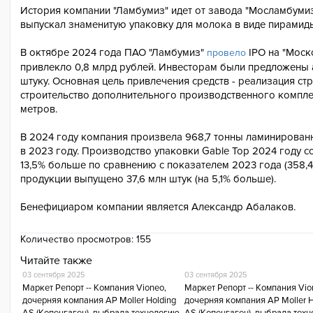
История компании "Ламбумиз" идет от завода "Мосламбумиз"
выпускал знаменитую упаковку для молока в виде пирамид
В октябре 2024 года ПАО "Ламбумиз"
IPO на "Моск
провело
привлекло 0,8 млрд рублей. Инвесторам были предложены 
штуку. Основная цель привлечения средств - реализация стр
строительство дополнительного производственного компле
метров.
В 2024 году компания произвела 968,7 тонны ламинированно
в 2023 году. Производство упаковки Gable Top 2024 году со
13,5% больше по сравнению с показателем 2023 года (358,
продукции выпущено 37,6 млн штук (на 5,1% больше).
Бенефициаром компании является Александр Абалаков.
Количество просмотров:
155
Читайте также
03 сентября 2025
03 сентября 2025
Маркет Репорт -- Компания Vioneo,
Маркет Репорт -- Компания Vio
дочерняя компания AP Moller Holding
дочерняя компания AP Moller H