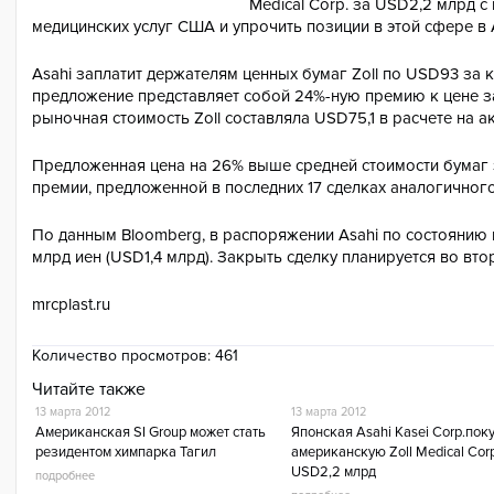
Medical Corp. за USD2,2 млрд с
медицинских услуг США и упрочить позиции в этой сфере в 
Asahi заплатит держателям ценных бумаг Zoll по USD93 за
предложение представляет собой 24%-ную премию к цене за
рыночная стоимость Zoll составляла USD75,1 в расчете на а
Предложенная цена на 26% выше средней стоимости бумаг з
премии, предложенной в последних 17 сделках аналогичног
По данным Bloomberg, в распоряжении Asahi по состоянию н
млрд иен (USD1,4 млрд). Закрыть сделку планируется во вто
mrcplast.ru
Количество просмотров:
461
Читайте также
13 марта 2012
13 марта 2012
Американская SI Group может стать
Японская Asahi Kasei Corp.пок
резидентом химпарка Тагил
американскую Zoll Medical Corp
USD2,2 млрд
подробнее