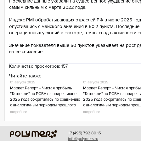
Последние данные указали на существенное ухудшение опер
самым сильным с марта 2022 года.
Индекс PMI обрабатывающих отраслей РФ в июне 2025 го
опустившись с майского значения в 50,2 пункта. Последние
операционных условий в секторе, темпы спада активности с
Значение показателя выше 50 пунктов указывает на рост де
на ее снижение.
Количество просмотров:
157
Читайте также
01 августа 2025
01 августа 2025
Маркет Репорт -- Чистая прибыль
Маркет Репорт -- Чистая приб
"Татнефти" по РСБУ в январе - июне
"Татнефти" по РСБУ в январе -
2025 года сократилась по сравнению
2025 года сократилась по сра
с аналогичным периодом прошлого
с аналогичным периодом прош
года в 1,8 раза, до 66,8 млрд рублей,
года в 1,8 раза, до 66,8 млрд р
подробнее
подробнее
сообщает ТАСС.Выручка компан
сообщает ТАСС.Выручка комп
+7 (495) 792 89 15
info@polymers.ru