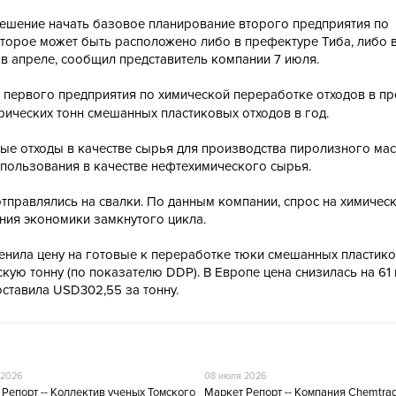
 решение начать базовое планирование второго предприятия по
оторое может быть расположено либо в префектуре Тиба, либо 
в апреле, сообщил представитель компании 7 июля.
о первого предприятия по химической переработке отходов в п
рических тонн смешанных пластиковых отходов в год.
е отходы в качестве сырья для производства пиролизного ма
спользования в качестве нефтехимического сырья.
тправлялись на свалки. По данным компании, спрос на химичес
ния экономики замкнутого цикла.
 оценила цену на готовые к переработке тюки смешанных пластик
ую тонну (по показателю DDP). В Европе цена снизилась на 61 
ставила USD302,55 за тонну.
 2026
08 июля 2026
Репорт -- Коллектив ученых Томского
Маркет Репорт -- Компания Chemtra