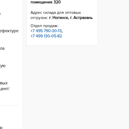
помещение 320
Адрес склада для оптовых
в
отгрузок:
г. Ногинск, г. Астрахань
Отдел продаж:
рефектуре
+7 495 790-30-13
,
+7 499 130-05-82
сла
кую
овых
цент/
de