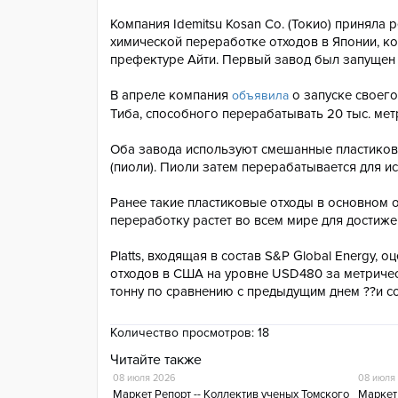
Компания Idemitsu Kosan Co. (Токио) приняла
химической переработке отходов в Японии, к
префектуре Айти. Первый завод был запущен 
В апреле компания
о запуске своег
объявила
Тиба, способного перерабатывать 20 тыс. мет
Оба завода используют смешанные пластиковы
(пиоли). Пиоли затем перерабатывается для и
Ранее такие пластиковые отходы в основном о
переработку растет во всем мире для достиже
Platts, входящая в состав S&P Global Energy,
отходов в США на уровне USD480 за метрическ
тонну по сравнению с предыдущим днем ??и со
Количество просмотров:
18
Читайте также
08 июля 2026
08 июля
Маркет Репорт -- Коллектив ученых Томского
Маркет 