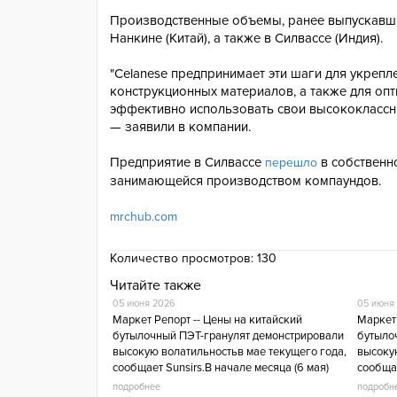
Производственные объемы, ранее выпускавшие
Нанкине (Китай), а также в Силвассе (Индия).
"Celanese предпринимает эти шаги для укрепл
конструкционных материалов, а также для опт
эффективно использовать свои высококлассны
— заявили в компании.
Предприятие в Силвассе
в собственно
перешло
занимающейся производством компаундов.
mrchub.com
Количество просмотров:
130
Читайте также
05 июня 2026
05 июня
Маркет Репорт -- Цены на китайский
Маркет 
бутылочный ПЭТ-гранулят демонстрировали
бутыло
высокую волатильностьв мае текущего года,
высоку
сообщает Sunsirs.В начале месяца (6 мая)
сообщае
цена находилась на уровне приблизительно
цена н
подробнее
подробн