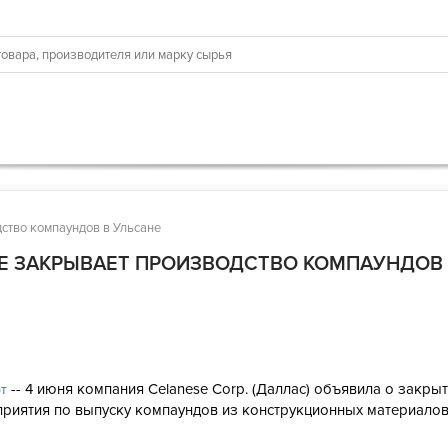
ство компаундов в Ульсане
E ЗАКРЫВАЕТ ПРОИЗВОДСТВО КОМПАУНДОВ
Е
6
-- 4 июня компания Celanese Corp. (Даллас) объявила о закры
рт
приятия по выпуску компаундов из конструкционных материалов