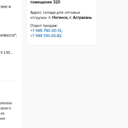
помещение 320
эне и
Адрес склада для оптовых
отгрузок:
г. Ногинск, г. Астрахань
Отдел продаж:
+7 495 790-30-13
,
лвассе",
+7 499 130-05-82
 Ltd.,
elanese
 своего
 из
ане