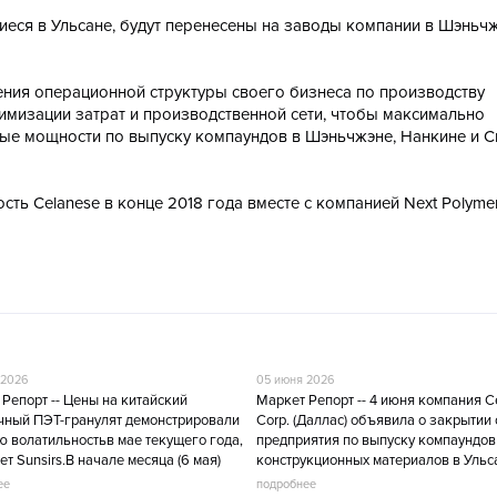
ся в Ульсане, будут перенесены на заводы компании в Шэньчж
ения операционной структуры своего бизнеса по производству
имизации затрат и производственной сети, чтобы максимально
е мощности по выпуску компаундов в Шэньчжэне, Нанкине и Си
сть Celanese в конце 2018 года вместе с компанией Next Polymers
 2026
05 июня 2026
Репорт -- Цены на китайский
Маркет Репорт -- 4 июня компания C
чный ПЭТ-гранулят демонстрировали
Corp. (Даллас) объявила о закрытии
ю волатильностьв мае текущего года,
предприятия по выпуску компаундов
т Sunsirs.В начале месяца (6 мая)
конструкционных материалов в Ульс
аходилась на уровне приблизительно
(Южная Корея), as per
ее
подробнее