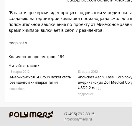
Свердловской области Алексан
"В настоящее время идет процесс подписания учредительны
созданию на территории химпарка производства смол для 
положительное заключение по проекту от Минэкономразвити
время химпарк включает в себя 7 резидентов.
mrcplast.ru
Количество просмотров:
494
Читайте также
13 марта 2012
13 марта 2012
Американская SI Group может стать
Японская Asahi Kasei Corp.пок
резидентом химпарка Тагил
американскую Zoll Medical Corp
USD2,2 млрд
подробнее
подробнее
+7 (495) 792 89 15
info@polymers.ru