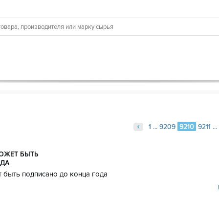
1
1
...
...
9209
9209
9210
9210
9211
9211
...
...
МОЖЕТ БЫТЬ
ОДА
т быть подписано до конца года