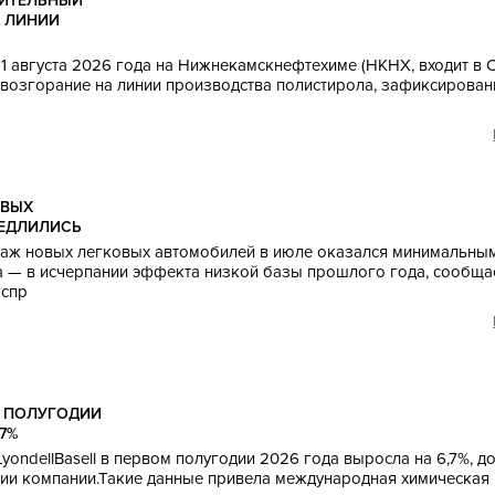
ЧИТЕЛЬНЫЙ
А ЛИНИИ
а 1 августа 2026 года на Нижнекамскнефтехиме (НКНХ, входит в 
возгорание на линии производства полистирола, зафиксирован
ОВЫХ
МЕДЛИЛИСЬ
одаж новых легковых автомобилей в июле оказался минимальным
а — в исчерпании эффекта низкой базы прошлого года, сообща
 спр
М ПОЛУГОДИИ
7%
yondellBasell в первом полугодии 2026 года выросла на 6,7%, д
нии компании.Такие данные привела международная химическая