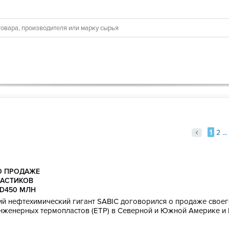
1
1
2
2
...
...
О ПРОДАЖЕ
ЛАСТИКОВ
D450 МЛН
ий нефтехимический гигант SABIC договорился о продаже своег
инженерных термопластов (ETP) в Северной и Южной Америке и