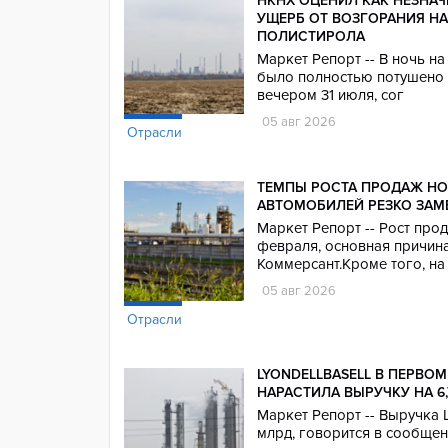
НКНХ ОЦЕНИЛ КАК НЕЗНА
УЩЕРБ ОТ ВОЗГОРАНИЯ Н
ПОЛИСТИРОЛА
Маркет Репорт -- В ночь н
было полностью потушено 
вечером 31 июля, сог
05 авг 2026
Отрасли
ТЕМПЫ РОСТА ПРОДАЖ Н
АВТОМОБИЛЕЙ РЕЗКО ЗА
Маркет Репорт -- Рост пр
февраля, основная причин
Коммерсант.Кроме того, на
05 авг 2026
Отрасли
LYONDELLBASELL В ПЕРВО
НАРАСТИЛА ВЫРУЧКУ НА 6,
Маркет Репорт -- Выручка L
млрд, говорится в сообще